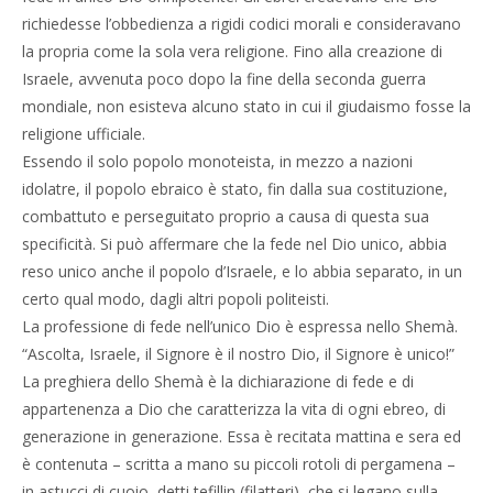
richiedesse l’obbedienza a rigidi codici morali e consideravano
la propria come la sola vera religione. Fino alla creazione di
Israele, avvenuta poco dopo la fine della seconda guerra
mondiale, non esisteva alcuno stato in cui il giudaismo fosse la
religione ufficiale.
Essendo il solo popolo monoteista, in mezzo a nazioni
idolatre, il popolo ebraico è stato, fin dalla sua costituzione,
combattuto e perseguitato proprio a causa di questa sua
specificità. Si può affermare che la fede nel Dio unico, abbia
reso unico anche il popolo d’Israele, e lo abbia separato, in un
certo qual modo, dagli altri popoli politeisti.
La professione di fede nell’unico Dio è espressa nello Shemà.
“Ascolta, Israele, il Signore è il nostro Dio, il Signore è unico!”
La preghiera dello Shemà è la dichiarazione di fede e di
appartenenza a Dio che caratterizza la vita di ogni ebreo, di
generazione in generazione. Essa è recitata mattina e sera ed
è contenuta – scritta a mano su piccoli rotoli di pergamena –
in astucci di cuoio, detti tefillin (filatteri), che si legano sulla