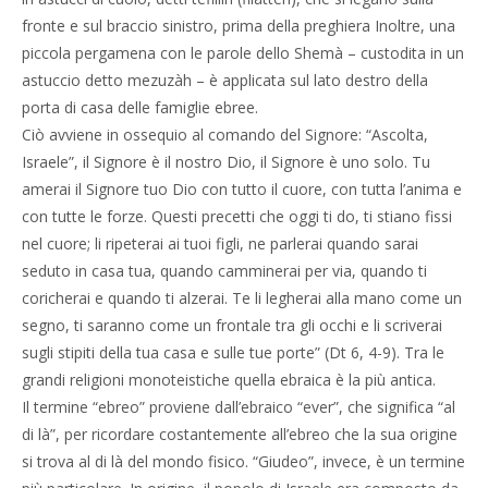
fronte e sul braccio sinistro, prima della preghiera Inoltre, una
piccola pergamena con le parole dello Shemà – custodita in un
astuccio detto mezuzàh – è applicata sul lato destro della
porta di casa delle famiglie ebree.
Ciò avviene in ossequio al comando del Signore: “Ascolta,
Israele”, il Signore è il nostro Dio, il Signore è uno solo. Tu
amerai il Signore tuo Dio con tutto il cuore, con tutta l’anima e
con tutte le forze. Questi precetti che oggi ti do, ti stiano fissi
nel cuore; li ripeterai ai tuoi figli, ne parlerai quando sarai
seduto in casa tua, quando camminerai per via, quando ti
coricherai e quando ti alzerai. Te li legherai alla mano come un
segno, ti saranno come un frontale tra gli occhi e li scriverai
sugli stipiti della tua casa e sulle tue porte” (Dt 6, 4-9). Tra le
grandi religioni monoteistiche quella ebraica è la più antica.
Il termine “ebreo” proviene dall’ebraico “ever”, che significa “al
di là”, per ricordare costantemente all’ebreo che la sua origine
si trova al di là del mondo fisico. “Giudeo”, invece, è un termine