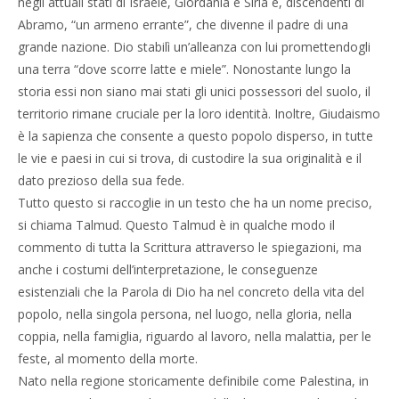
negli attuali stati di Israele, Giordania e Siria e, discendenti di
Abramo, “un armeno errante”, che divenne il padre di una
grande nazione. Dio stabilì un’alleanza con lui promettendogli
una terra “dove scorre latte e miele”. Nonostante lungo la
storia essi non siano mai stati gli unici possessori del suolo, il
territorio rimane cruciale per la loro identità. Inoltre, Giudaismo
è la sapienza che consente a questo popolo disperso, in tutte
le vie e paesi in cui si trova, di custodire la sua originalità e il
dato prezioso della sua fede.
Tutto questo si raccoglie in un testo che ha un nome preciso,
si chiama Talmud. Questo Talmud è in qualche modo il
commento di tutta la Scrittura attraverso le spiegazioni, ma
anche i costumi dell’interpretazione, le conseguenze
esistenziali che la Parola di Dio ha nel concreto della vita del
popolo, nella singola persona, nel luogo, nella gloria, nella
coppia, nella famiglia, riguardo al lavoro, nella malattia, per le
feste, al momento della morte.
Nato nella regione storicamente definibile come Palestina, in