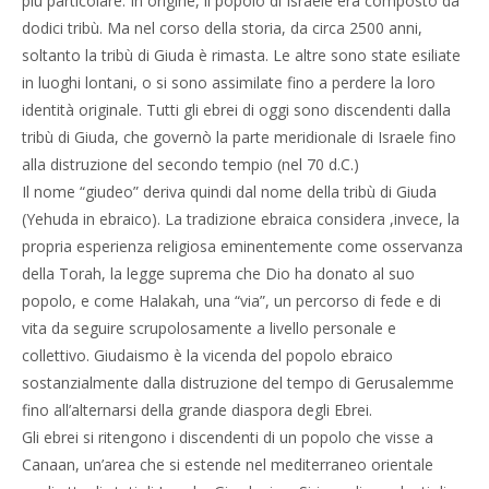
più particolare. In origine, il popolo di Israele era composto da
dodici tribù. Ma nel corso della storia, da circa 2500 anni,
soltanto la tribù di Giuda è rimasta. Le altre sono state esiliate
in luoghi lontani, o si sono assimilate fino a perdere la loro
identità originale. Tutti gli ebrei di oggi sono discendenti dalla
tribù di Giuda, che governò la parte meridionale di Israele fino
alla distruzione del secondo tempio (nel 70 d.C.)
Il nome “giudeo” deriva quindi dal nome della tribù di Giuda
(Yehuda in ebraico). La tradizione ebraica considera ,invece, la
propria esperienza religiosa eminentemente come osservanza
della Torah, la legge suprema che Dio ha donato al suo
popolo, e come Halakah, una “via”, un percorso di fede e di
vita da seguire scrupolosamente a livello personale e
collettivo. Giudaismo è la vicenda del popolo ebraico
sostanzialmente dalla distruzione del tempo di Gerusalemme
fino all’alternarsi della grande diaspora degli Ebrei.
Gli ebrei si ritengono i discendenti di un popolo che visse a
Canaan, un’area che si estende nel mediterraneo orientale