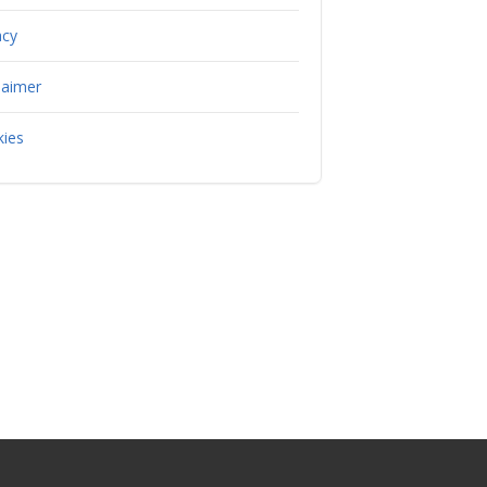
acy
laimer
ies