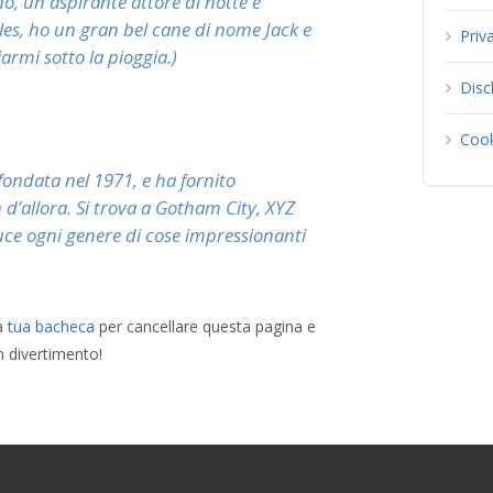
o, un aspirante attore di notte e
eles, ho un gran bel cane di nome Jack e
Priv
iarmi sotto la pioggia.)
Disc
Cook
ondata nel 1971, e ha fornito
 d’allora. Si trova a Gotham City, XYZ
uce ogni genere di cose impressionanti
a
tua bacheca
per cancellare questa pagina e
n divertimento!