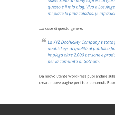
Salve! Sono un pony express di giorn
questo è il mio blog. Vivo a Los Ang
mi piace la piña coladas. (E infradic
…o cose di questo genere:
La XYZ Doohickey Company è stata f
doohickeys di qualità al pubblico fin
impiega oltre 2,000 persone e prod
per la comunità di Gotham.
Da nuovo utente WordPress puoi andare sull
creare nuove pagine per i tuoi contenuti. Buo