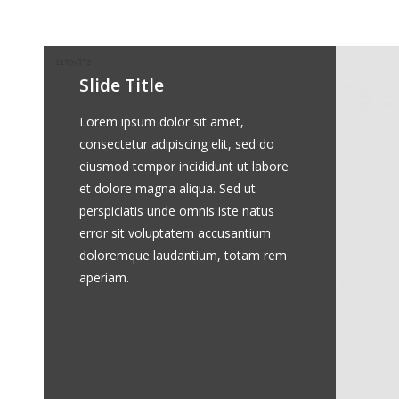
Slide Title
Slide #2 Title
Lorem ipsum dolor sit amet,
Sed ut perspiciatis unde omnis iste
consectetur adipiscing elit, sed do
natus error sit voluptatem
eiusmod tempor incididunt ut labore
accusantium doloremque laudantium,
et dolore magna aliqua. Sed ut
totam rem aperiam.
perspiciatis unde omnis iste natus
error sit voluptatem accusantium
doloremque laudantium, totam rem
aperiam.